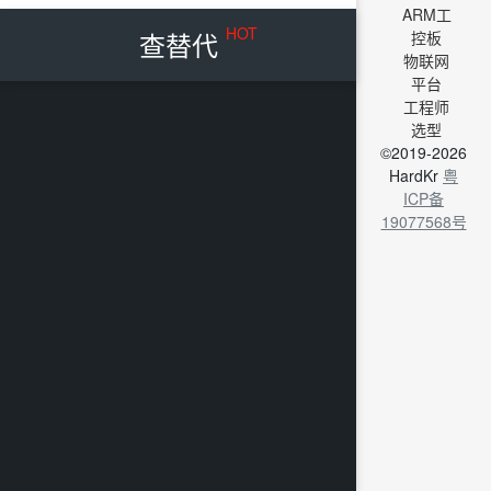
ARM工
HOT
查替代
控板
物联网
平台
工程师
选型
©2019-2026
HardKr
粤
ICP备
19077568号