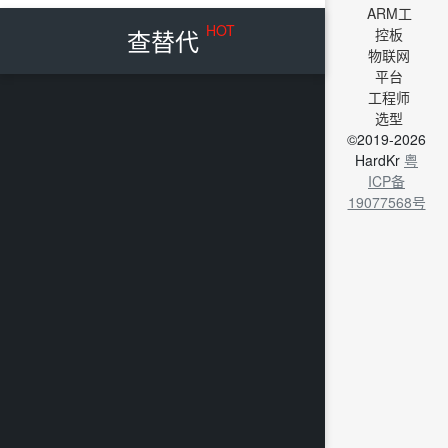
ARM工
HOT
查替代
控板
物联网
平台
工程师
选型
©2019-2026
HardKr
粤
ICP备
19077568号