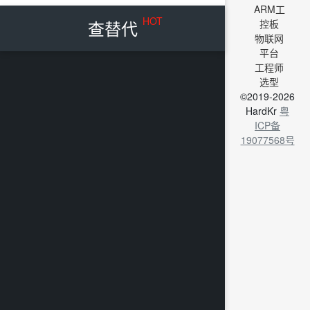
ARM工
HOT
查替代
控板
物联网
平台
工程师
选型
©2019-2026
HardKr
粤
ICP备
19077568号