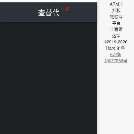
ARM工
HOT
查替代
控板
物联网
平台
工程师
选型
©2019-2026
HardKr
粤
ICP备
19077568号