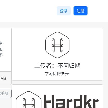
登录
注册
备
E
不
上传者：不问归期
学习使我快乐~
6 MB
据手册