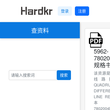
登录
注册
查资料
5962-
7802
规格书
该资源是
搜索
线路
QUADR
DIFFER
LINE R
本5
78020