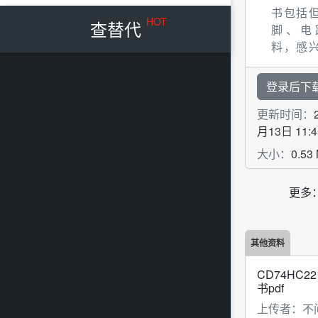
书包括
HOT
查替代
脚、电
料，感
下来看看
登录后下
更新时间：
月13日 11:4
大小：
0.53
更多
其他资料
CD74HC2
书pdf
上传者：
不