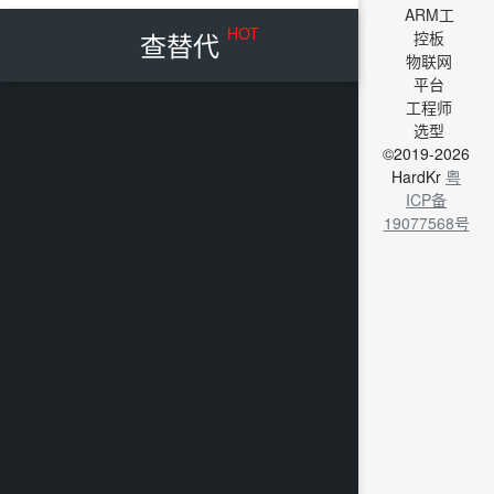
ARM工
HOT
查替代
控板
物联网
平台
工程师
选型
©2019-2026
HardKr
粤
ICP备
19077568号