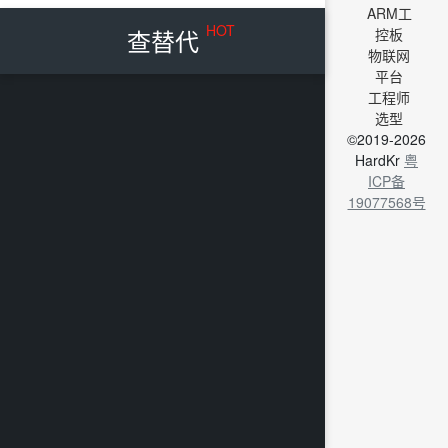
ARM工
HOT
查替代
控板
物联网
平台
工程师
选型
©2019-2026
HardKr
粤
ICP备
19077568号