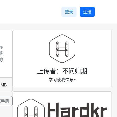
登录
注册
re
不限
的
上传者：不问归期
学习使我快乐~
8 MB
据手册