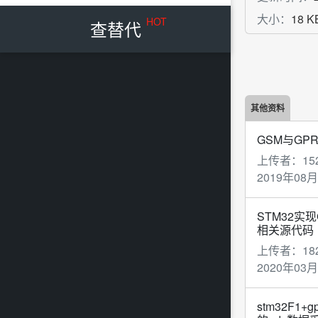
大小：
18 K
HOT
查替代
其他资料
GSM与GP
上传者：
15
2019年08月
STM32实
相关源代码
上传者：
18
2020年03月
stm32F1+