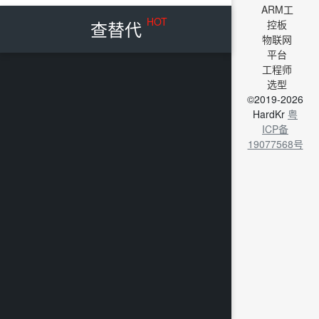
ARM工
HOT
查替代
控板
物联网
平台
工程师
选型
©2019-2026
HardKr
粤
ICP备
19077568号