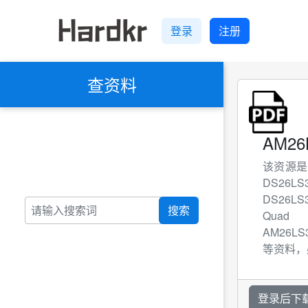
登录
注册
查资料
AM26
该资源是 D
DS2
DS26LS
搜索
Quad 
AM26L
等资料，
登录后下