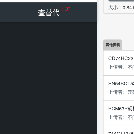
大小：
0.84
HOT
查替代
其他资料
CD74HC22
上传者：
不
SN54BCT5
上传者：
元
PCM63P规
上传者：
不
74AC1124