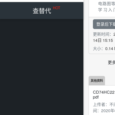
电路图
HOT
查替代
学习入
助。
登录后下
更新时间：
14日 15:15
大小：
0.14
更
其他资料
CD74HC2
pdf
上传者：
不
间：
2020