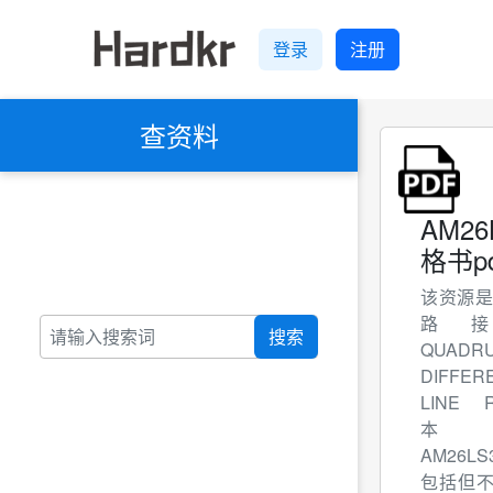
登录
注册
查资料
AM2
格书pd
该资源是
路
搜索
QUADR
DIFFER
LINE R
本
AM26LS3
包括但