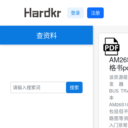
登录
注册
查资料
AM2
格书pd
该资源是
发器QU
搜索
BUS TR
本
AM26S10
包括但
路图等
入门非常