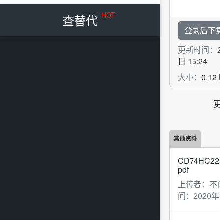
HOT
查替代
登录后下
更新时间：
日 15:24
大小：
0.12
其他资料
CD74HC2
pdf
上传者：
不
间：
2020年