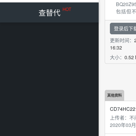
BQ20Z95
HOT
查替代
包括但
图等资
非常有帮
登录后下
更新时间：
16:32
大小：
0.52
其他资料
CD74HC22
上传者：
不
2020年03月