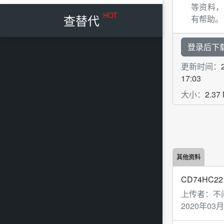
等资料，
HOT
查替代
有帮助。
登录后下
更新时间：
17:03
大小：
2.37
其他资料
CD74HC22
上传者：
不
2020年03月