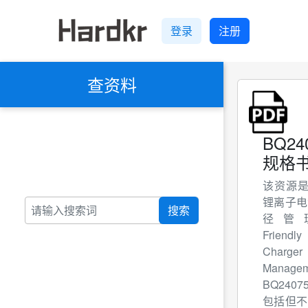
登录
注册
查资料
BQ24
规格书
该资源是 
锂离子电
搜索
径管理I
Friendl
Charger
Manag
BQ24075
包括但不