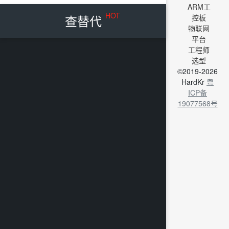
ARM工
HOT
查替代
控板
物联网
平台
工程师
选型
©2019-2026
HardKr
粤
ICP备
19077568号