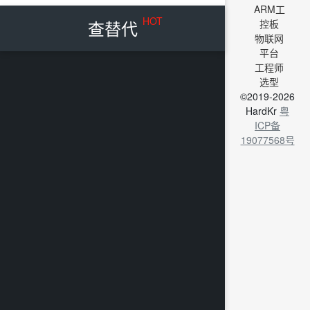
ARM工
HOT
查替代
控板
物联网
平台
工程师
选型
©2019-2026
HardKr
粤
ICP备
19077568号