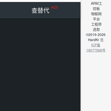
ARM工
HOT
查替代
控板
物联网
平台
工程师
选型
©2019-2026
HardKr
粤
ICP备
19077568号