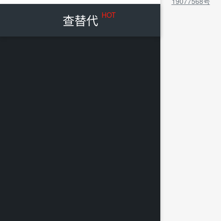
19077568号
HOT
查替代