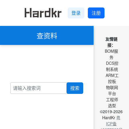
登录
注册
查资料
友情链
接：
BOM服
务
DCS控
制系统
ARM工
控板
物联网
搜索
平台
工程师
选型
©2019-2026
HardKr
粤
ICP备