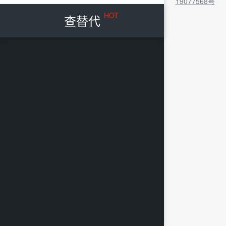
19077568号
HOT
查替代