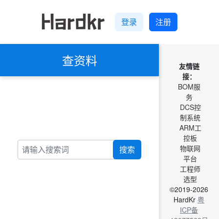
登录
注册
查资料
友情链
接：
BOM服
务
DCS控
制系统
ARM工
控板
物联网
搜索
平台
工程师
选型
©2019-2026
HardKr
粤
ICP备