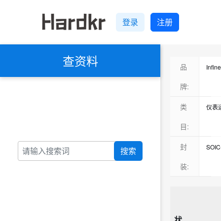
登录
注册
查资料
品
Infi
TI(
牌:
ADI
类
仪表
ON(
MO
目:
EG(
驱动
封
SOIC
搜索
Max
全桥
SOP-
装:
None
电源
PDIP
Sill
门驱
暂无
UNI
IGB
SO-8
ST(
状