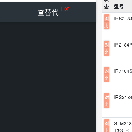
开关
态
型号
8-SO
SMI
HOT
查替代
电流
8-M
对
IRS218
Diod
放大
比
8-SO
ROH
电池
3 mm
Link
特殊
对
IR2184
8-S
IMP
比
传感
SOP
Sila
DC-
8-uM
PTC
对
IR7184
功率
PG-D
比
Inte
精密
SOIC
Chip
连接
0.04
对
IRS218
Forti
LED
比
5 mm
Gren
电机
8-DI
NCE
电池
对
SLM218
8-XF
Micr
比
13GTR