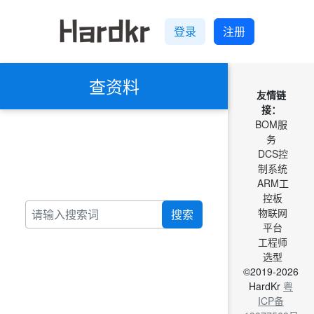
登录
注册
查资料
友情链
接：
BOM服
务
DCS控
制系统
ARM工
控板
物联网
搜索
平台
工程师
选型
©2019-2026
HardKr
粤
ICP备