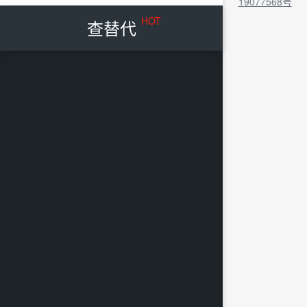
19077568号
HOT
查替代