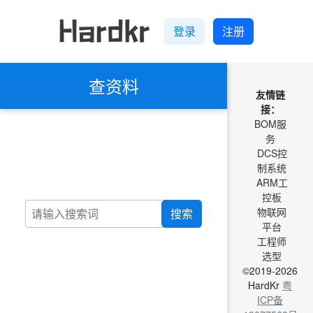
登录
注册
查资料
友情链
接：
BOM服
务
DCS控
制系统
ARM工
控板
物联网
搜索
平台
工程师
选型
©2019-2026
HardKr
粤
ICP备