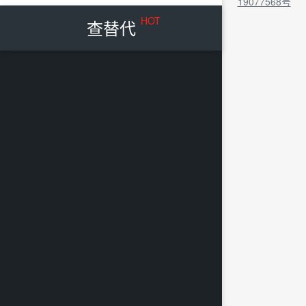
19077568号
HOT
查替代