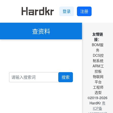
登录
注册
查资料
友情链
接：
BOM服
务
DCS控
制系统
ARM工
控板
物联网
搜索
平台
工程师
选型
©2019-2026
HardKr
粤
ICP备