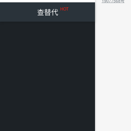
19077568号
HOT
查替代