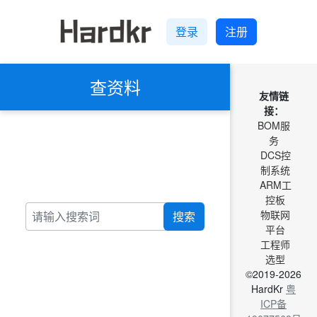
登录
注册
查资料
友情链
接：
BOM服
务
DCS控
制系统
ARM工
控板
物联网
搜索
平台
工程师
选型
©2019-2026
HardKr
粤
ICP备