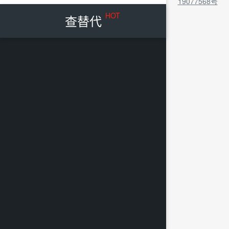
19077568号
HOT
查替代