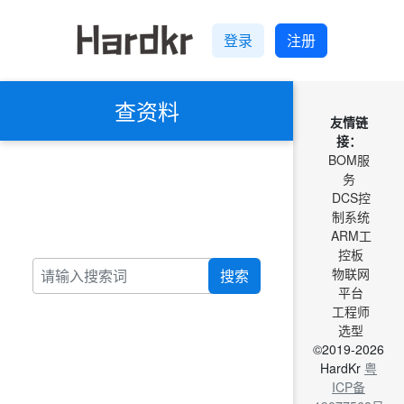
登录
注册
查资料
友情链
接：
BOM服
务
DCS控
制系统
ARM工
控板
物联网
搜索
平台
工程师
选型
©2019-2026
HardKr
粤
ICP备