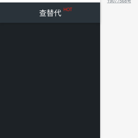
19077568号
HOT
查替代