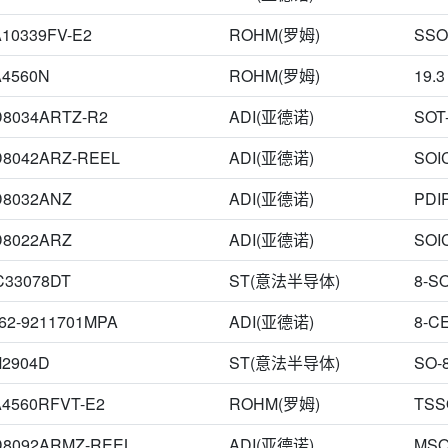
8-MiniSO
8-SOIC（0.154"，3.90mm宽）
8-SOPowerPad
8-WFD
10339FV-E2
ROHM(罗姆)
SSO
WSON-8
X2QFN-8
0-XCEPT
14-SOPJ
14-TSSOP-BJ
8-M
4560N
ROHM(罗姆)
19.3
8-TMSOP
8-TSOP
8-UltraCSP™（Xcept）
8-XFLGA
CDIP-SB
FlatPack-8
HSOP-25
MAX-8
MSOP
MSOP-10
Micro8
8034ARTZ-R2
ADI(亚德诺)
SOT-
8042ARZ-REEL
ADI(亚德诺)
SOI
D8032ANZ
ADI(亚德诺)
PDIP
D8022ARZ
ADI(亚德诺)
SOI
C33078DT
ST(意法半导体)
8-S
62-9211701MPA
ADI(亚德诺)
8-C
2904D
ST(意法半导体)
SO-
4560RFVT-E2
ROHM(罗姆)
TSS
D8092ARMZ-REEL
ADI(亚德诺)
MSO