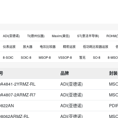
ADI(亚德诺)
TI(德州仪器)
Maxim(美信)
ST(意法半导体)
ROHM(
Advanced Linear Devices
Microchip(微芯)
Runic(润石)
3PEAK(思
仪表运放
放大器
电压比较器
精密运放
低功耗比较器运放
Gainsil(聚洵)
Cosine(科山芯创)
Renesas(瑞萨)
Diodes(美台)
X
特殊功能放大器
FET输入运放
接口专用芯片
暂无
电机马达点火
8-SOIC
SOIC-8
MSOP-8
VSSOP-8
暂无
SO-8
8-MSO
Linearin(先积)
DIOO(帝奥)
JRC(日本无线电)
MaxLinear
SGMI
模数转换芯片
信号开关多路复用解码器
开关电源芯片
其他模块
8-VSSOP
SOT-23-8
8-PDIP
TSSOP-8
8-DIP
UMAX-8
Corebai(芯佰)
ABLIC(艾普凌科)
RUIMENG(瑞盟)
Toshiba(东芝)
号
品牌
封装
8-TSSOP
SOP-8_150mil
USOP-8
TO-99-8
TSOT-23-8
MS
EG(屹晶微)
HTC(泰进)
YW(友旺)
Infineon(英飞凌)
KODENSHI
A4841-2YRMZ-RL
ADI(亚德诺)
MSO
SOIC-8 Narrow
SOT-8
SOP-8L
CDIP-8
MSOP-8L
SSOP-B
Belling(贝岭)
Slkor(萨科微)
Ascend(安森德)
NXP(恩智浦)
Puol
SC-70-8
uMAX
uMAX-8
8-SSOP-B
SM8
SON-8
SOP-
A4807-2ARMZ-R7
ADI(亚德诺)
MSO
Microne(微盟)
IWatt
Motorola(摩托罗拉)
Holtek(合泰)
LRC(乐
19.3 mm*2.8 mm
8-CERDIP
8-MSOP-EP
8-QFN
8-TSSOP，8
D822AN
ADI(亚德诺)
PDIP
NEC(日电)
LPS(微源)
IK Semicon
PJ(平晶)
HK(航顺)
Con
SNT-8A-8
SOT-23
TO-205AA，TO-5-8金属罐
TO-263-7
TSSOP
D8062ARMZ-RL
ADI(亚德诺)
MSO
SteadiChips(思泰迪)
Silicore(芯谷)
Aerosemi(航天民芯)