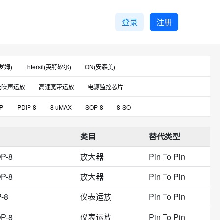
登录
注册
罗姆)
Intersil(英特矽尔)
ON(安森美)
瑞浦)
HGSEMI(华冠)
Htcsemi(海天芯)
低噪声运放
高速宽带运放
电源监控芯片
inluda(信路达)
WillSemi(韦尔)
Tech public(台舟)
驱动器IC
电池电源管理芯片PMIC
RFFETMOSFET
P
PDIP-8
8-uMAX
SOP-8
8-SO
CRO(圣邦微)
UTC(友顺)
Cirrus(凌云)
排针排母
驱动芯片
模拟开关芯片
电信
SOIC-Narrow-8
SOP8
SOIC-8_150mil
DIP-8
UMW(友台)
Trusignal(坤元)
I-CORE(中微)
类目
替代类型
OP8
SSOP-8
Mini-SO-8
8-SOP
DFN-8
 AUK(光电子)
Kexin(科信)
Guestgood(客益)
KEC
P-8
放大器
Pin To Pin
-8
DMP-8
MiniSO-8
SOP-J-8
SOIC-8L
op(迪浦)
GN(旌芯)
IDCHIP(英锐芯)
14
SSOP-B-14
TMSOP-8
模具
P-8
放大器
Pin To Pin
山无线电)
Crhj(华晶)
Broadchip(广芯)
MD(明达)
-MSOP（0.110"，2.80mm宽）
PDIP-Narrow-8
-8
仪表运放
Pin To Pin
ntek(昆泰芯)
Blue Rocket(蓝箭)
Dialog
FM(富满)
-B8J-8
圆盘
8-DMP
8-LFCSP-WD（2x2）
P-8
仪表运放
Pin To Pin