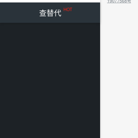
19077568号
HOT
查替代