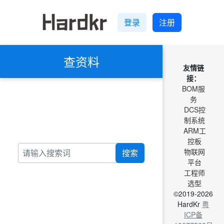
登录
注册
查资料
友情链
接：
BOM服
务
DCS控
制系统
ARM工
控板
物联网
搜索
平台
工程师
选型
©2019-2026
HardKr
粤
ICP备