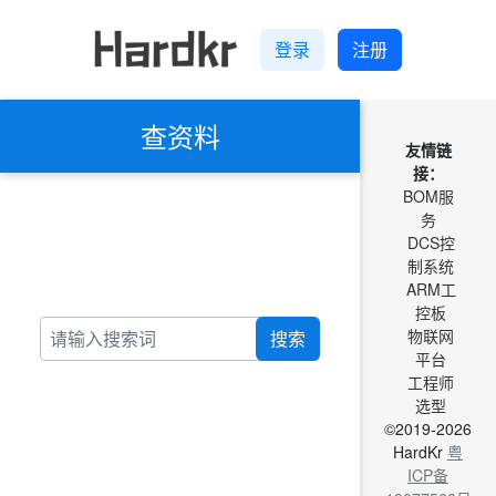
登录
注册
查资料
友情链
接：
BOM服
务
DCS控
制系统
ARM工
控板
物联网
搜索
平台
工程师
选型
©2019-2026
HardKr
粤
ICP备