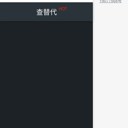
19077568号
HOT
查替代