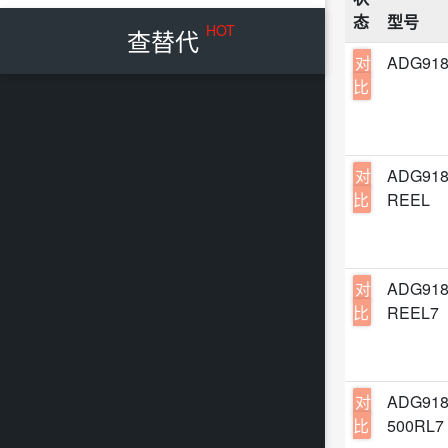
压力
态
型号
SOP-
MaxL
HOT
查替代
特殊
8-VS
对
ADG91
NXP
磁性
比
6-W
Mor
TV
-
TST
电机
TSSO
Chip
对
ADG91
光学
8-SO
比
REEL
HGS
LE
8-uM
TDK
数字
SOP-
LPS
信号
对
ADG91
0805 
ROH
比
REEL7
DC-
DIP8
Inte
专用
SMD,
Kiwi
ES
SOIC
对
ADG91
Cinc
MO
比
500RL7
TSSO
Si-P