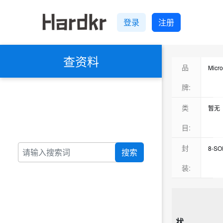
登录
注册
查资料
品
Micr
ADI
牌:
ON(
类
暂无
TI(
开关
目:
ST(
温度
封
8-SO
搜索
Max
射频
MSO
装:
Diod
仪表
TSOT
On-B
电池
SOP-
MuRa
功率
VSSO
Infi
状