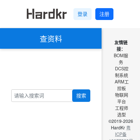
登录
注册
查资料
友情链
接：
BOM服
务
DCS控
制系统
ARM工
控板
物联网
搜索
平台
工程师
选型
©2019-2026
HardKr
粤
ICP备