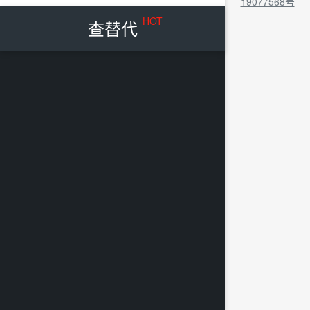
19077568号
HOT
查替代