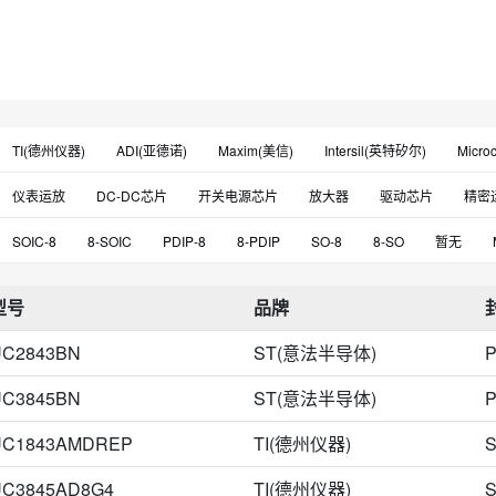
TI(德州仪器)
ADI(亚德诺)
Maxim(美信)
Intersil(英特矽尔)
Micro
Advanced Linear Devices
Xilinx(赛灵思)
Infineon(英飞凌)
HGSEMI
仪表运放
DC-DC芯片
开关电源芯片
放大器
驱动芯片
精密
Diodes(美台)
Cirrus(凌云)
MaxLinear
Xinluda(信路达)
Renesa
电池电源管理芯片PMIC
暂无
电压基准芯片
差分运放
FPGA-
SOIC-8
8-SOIC
PDIP-8
8-PDIP
SO-8
8-SO
暂无
Cosine(科山芯创)
IXYS
Htcsemi(海天芯)
Melexis
NVE Corpora
特殊功能放大器
MOS驱动
FET输入运放
数模转换芯片
模数转换
8-VSSOP
SOIC-Narrow-8
TSSOP-8
4.9 mm*3.91 mm
8-DIP
FM(富满)
3PEAK(思瑞浦)
RUIMENG(瑞盟)
WillSemi(韦尔)
Chi
型号
品牌
LED驱动
全桥半桥驱动
电机马达点火驱动器IC
传感器接口芯片
SOP-8
3 mm*3 mm
CDIP-8
SOT-23-8
14-SOIC
USOP-8
Guestgood(客益)
SGMICRO(圣邦微)
Chipown(芯朋)
Leadtrend(通
RF检测器
电平转换移位器
电源监控芯片
DC-DC电源模块
温度
UC2843BN
ST(意法半导体)
P
9.81 mm*6.35 mm
SOIC-14
8-CERDIP
MSOP
8-SOP
模
NTE Electronics
Runic(润石)
Dialog
GN(旌芯)
UMW(友台)
TO-205AA，TO-5-8金属罐
SOP-8_150mil
SOT-23-5
8-TSSOP，8
UC3845BN
ST(意法半导体)
P
LCC-8
TO-8 CAN
2.9 mm*1.6 mm
8-WDFN裸露焊盘
9.27 mm*
UC1843AMDREP
TI(德州仪器)
S
8-SOIC（0.154"，3.90mm宽）
PDIP-14
PDIP-Narrow-8
SOIC-8_1
UC3845AD8G4
TI(德州仪器)
S