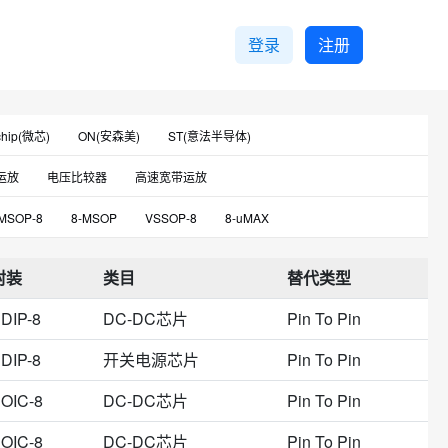
登录
注册
chip(微芯)
ON(安森美)
ST(意法半导体)
(华冠)
Toshiba(东芝)
Silicon(芯科)
UTC(友顺)
运放
电压比较器
高速宽带运放
s(瑞萨)
EG(屹晶微)
JRC(日本无线电)
YW(友旺)
配置存储器
低噪声运放
功率开关芯片
接口专用芯片
MSOP-8
8-MSOP
VSSOP-8
8-uMAX
tion
TST(嘉硕)
THAT Corporation
Corebai(芯佰)
芯片
门驱动器
隔离芯片
低功耗比较器运放
DIP-8
UMAX-8
SOIC-8 Narrow
TO-99-8
p-Rail(启臣微)
Linearin(先积)
ROHM(罗姆)
封装
类目
替代类型
LIN收发器
音频视频接口芯片
电流监控芯片
8-TSOP
8-TSSOP
5 mm (Max)*4 mm (Max)
嘉)
HTC(泰进)
Fujitsu(富士通)
Slkor(萨科微)
传感器
无线收发芯片
ARM微控制器-MCU
DIP-8
DC-DC芯片
Pin To Pin
具
DFN-8
8-SOIC-EP
5 mm*4 mm
Littelfuse(力特)
Aerosemi(航天民芯)
-MSOP（0.118"，3.00mm宽）
8-DIP（0.300"，7.62mm）
DIP-8
开关电源芯片
Pin To Pin
6.35 mm
SMD-8
8-CDIP
OIC-8
DC-DC芯片
Pin To Pin
50mil
0-XCEPT
16-SOIC
8-VDFN裸露焊盘
OIC-8
DC-DC芯片
Pin To Pin