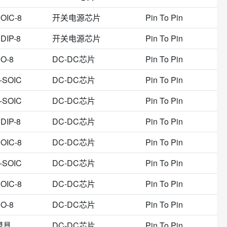
8-MSOP-PowerPad
8-QFN
8-迷你型DIP
OIC-8
开关电源芯片
Pin To Pin
圆盘
10-VFDFN裸露焊盘
10.92 mm*7.11 mm
DIP-8
开关电源芯片
Pin To Pin
9.27 mm*7.24 mm
CERDIP-8
DIP8
DSO
Mini SO-8
PG-DSO-8
SMD,3.8x3.8x1.4mm
O-8
DC-DC芯片
Pin To Pin
SOIC-8_39MM
SOIJ-8
SOP-8L
-SOIC
DC-DC芯片
Pin To Pin
-SOIC
DC-DC芯片
Pin To Pin
DIP-8
DC-DC芯片
Pin To Pin
OIC-8
DC-DC芯片
Pin To Pin
-SOIC
DC-DC芯片
Pin To Pin
OIC-8
DC-DC芯片
Pin To Pin
O-8
DC-DC芯片
Pin To Pin
模具
DC-DC芯片
Pin To Pin