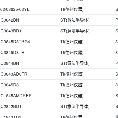
DFN-S-8
DSO-8
SMD,5x5x1.7mm
SOP8
uMAX
8-CFP
62/03625-03YE
TI(德州仪器)
S
9.91 mm (Max)*6.35 mm
CFP-8
DIP-8/GW
DMP-8
VSON-10
UC3842BN
ST(意法半导体)
P
8-CFlatpack
8-DMP
8-MSOP-EP
8-Micro
8-SOPowerPad
MS-8
MSOP-10
MSOP-8L
MSOP8
Micro-8
Micro8™
UC3843BD1
ST(意法半导体)
S
SMD,3x3x1.4mm
SO-PowerPad-8
SOIC-10
SOIC-16
SOIC-8L
UC3845D8TRG4
TI(德州仪器)
8
UC3845D8TR
TI(德州仪器)
8
UC3844BN
ST(意法半导体)
P
UC3843AD8TR
TI(德州仪器)
S
UC3845D8
TI(德州仪器)
8
UC1845AMDREP
TI(德州仪器)
S
UC2842BD1
ST(意法半导体)
S
UC1843TD1
TI(德州仪器)