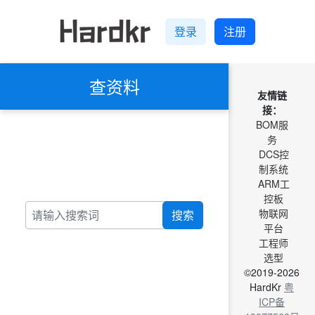
登录
注册
查资料
友情链
接：
BOM服
务
DCS控
制系统
ARM工
控板
物联网
搜索
平台
工程师
选型
©2019-2026
HardKr
粤
ICP备