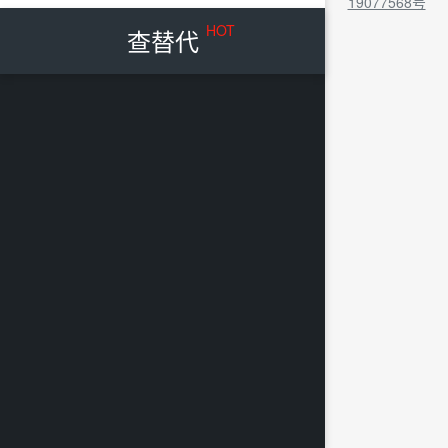
19077568号
HOT
查替代