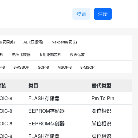
登录
注册
N(安森美)
ADI(亚德诺)
Nexperia(安世)
iba(东芝)
Cypress(赛普拉斯)
Winbond(华邦)
片
电压比较器
专用逻辑芯片
仪表运放
ya(普冉)
FMD(辉芒微)
Belling(贝岭)
时钟缓冲器驱动器
CPLD-FPGA芯片
实时时钟芯片
P-8
8-VSSOP
SOP-8
MSOP-8
8-MSOP
Advanced Linear Devices
BOYAMICRO(博雅)
U监控芯片
接口专用芯片
门极反相器
150mil
SM-8
DIP-8
SOT-23-8
op(高通)
JRC(日本无线电)
Fujitsu(富士通)
封装
类目
替代类型
暂无
SRAM存储器
其他处理器
SOP-8_208mil
TSSOP-B-8
SOP-J-8
USOP-8
Giantec(聚辰)
IDCHIP(英锐芯)
IXYS
多频振荡器
特殊功能放大器
数模转换芯片
OIC-8
FLASH存储器
Pin To Pin
8
US8-8
UQFN-8
TSSOP-B8J-8
EG(屹晶微)
UMW(友台)
KH(港宏)
UTC(友顺)
机马达点火驱动器IC
开关电源芯片
EPROM存储器
SSOP-8
8-VFSOP（0.091"，2.30mm宽）
OIC-8
EEPROM存储器
脚位相识
Slkor(萨科微)
PTC(普诚)
IK Semicon
二极管(瞬态电压抑制二极管)
高速宽带运放
LED驱动
ak-8
SM8（SSOP）
SSOP-B-8
TSSOP-B8
OIC-8
EEPROM存储器
脚位相识
nic(润石)
IDT
Hongsi(宏思)
I-CORE(中微)
除法器
低噪声运放
达林顿晶体管阵列驱动
P-J8
TSSOP-8_3x4.4x065P
Micro8™
TMSOP-8
OIC-8
FLASH存储器
脚位相识
)
Gainsil(聚洵)
MaxLinear
Vilsion
TMI(拓尔)