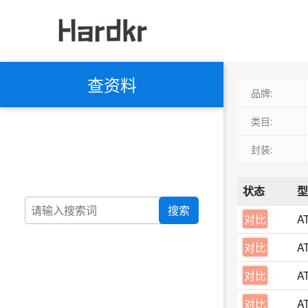
查资料
品牌:
类目:
封装:
状态
型
搜索
对比
A
对比
A
对比
A
对比
A