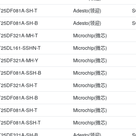
全桥半桥驱动
射频卡芯片
FPGA-配置存储器
RS485RS422芯片
US-8
XSON-6
8-SOP
DFN-S-8
MicroPak W
TSSOP8
Fuji(富士电机)
Conntek(昆泰芯)
Corex(承芯)
XMC(新芯)
JSMi
T25DF081A-SH-T
Adesto(领迎)
S
电量计芯片
无线收发芯片
16位微控制器-MCU
隔离芯片
LVDS
VSOIC-8
uSOP
8-XFLGA
Micro-8
SOIC-8 Narrow
SOP-8J
Gatemode(捷茂微)
GN(旌芯)
Runjet(瑞纳捷)
Silicore(芯谷)
Mic
T25DF081A-SH-B
Adesto(领迎)
S
X2-DFN2010-8
5 mm~4.4 mm~1.5 mm
8-WFDFN
8-XFQFN裸露焊
NVE Corporation
SNT-8A-8
SOIC8_39MM
SOP8-208mil
SOP8_208mil
TSSOP-
T25DF321A-MH-T
Microchip(微芯)
14-TSSOP
8-MDIP
8-SOIC-EP
8-SOIC（0.154"，3.90mm宽）
T25DL161-SSHN-T
Microchip(微芯)
T25DF321A-MH-Y
Microchip(微芯)
T25DF081A-SSH-B
Microchip(微芯)
T25DF321A-SH-T
Microchip(微芯)
T25DF081A-SH-B
Microchip(微芯)
T25DF081A-SH-T
Microchip(微芯)
T25DF081A-SSH-T
Microchip(微芯)
T25DF321A-SH-B
Adesto(领迎)
S