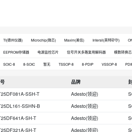
TI(德州仪器)
Microchip(微芯)
Maxim(美信)
Intersil(英特矽尔)
O
ROHM(罗姆)
Adesto(领迎)
Renesas(瑞萨)
Diodes(美台)
Tosh
EEPROM存储器
电源监控芯片
信号开关多路复用解码器
模数转换芯
Gigadevice(兆易)
MXIC(旺宏)
HGSEMI(华冠)
NXP(恩智浦)
Pu
FLASH存储器
缓冲器驱动器接收器收发器
温度传感器
放大器
SOIC-8
8-SOIC
暂无
TSSOP-8
8-PDIP
VSSOP-8
PDI
ISSI(美国芯成)
ST(意法半导体)
ABLIC(艾普凌科)
Hua Hong(华虹)
驱动芯片
数字电位器芯片
信号缓冲器中继器分配器
触发器
MC
8-uMAX
SO-8
US8
XSON-8
8-TSSOP
SOT-8
SOP-8_
Zetta(澜智)
Xinluda(信路达)
XTX(芯天下)
Fmsh(复旦微)
Genit
号
品牌
电池电源管理芯片PMIC
模拟开关芯片
电平转换移位器
安全(加密)IC
SOIC-Narrow-8
8-XFDFN
8-SO
SOIC-8_150mil
UDFN-8
Vishay(威世)
MK(米客方德)
Zbit(恒烁)
HTC(泰进)
HK(航顺)
时钟计时芯片
暂无
字库芯片
74系列逻辑芯片
DC-DC芯片
T25DF081A-SSH-T
Adesto(领迎)
S
UMAX-8
SM8
DFN-8
X2SON-8
uSOP-8
SOIJ-8
SOP
Htcsemi(海天芯)
LRC(乐山无线电)
HAOYU(昊昱)
Intel(英特尔)
MOS驱动
编解码芯片
精密运放
门驱动器
电压基准芯片
电
8-LSSOP，8-MSOP（0.110"，2.80mm宽）
8-UFDFN
SOIC-Wide-8
T25DL161-SSHN-B
Adesto(领迎)
S
RUIMENG(瑞盟)
TSC(台半)
FM(富满)
Micron(镁光)
XICOR
音频视频接口芯片
低功耗比较器运放
IO扩展器
时基芯片
TVS
SOP8-150mil
8-UFQFN
PDIP
8-DIP
8-MicroPak™
MicroP
T25DF641A-SH-T
Adesto(领迎)
S
KODENSHI AUK(光电子)
Kexin(科信)
Corebai(芯佰)
巴丁微
Ru
PROM存储器
RS232芯片
传感器接口芯片
磁性传感器
计数器
8-TSSOP/MSOP
8-UFDFN裸露焊盘
LGA-8
SOIC-8_208mil
SO
T25DF321A-SH-T
Adesto(领迎)
S
Lyontek(来扬)
Consonance(如韵电子)
SEIKO(精工)
Infineon(英飞凌