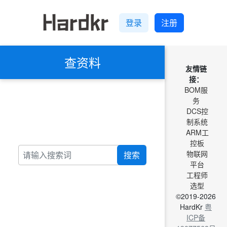
登录
注册
查资料
友情链
接：
BOM服
务
DCS控
制系统
ARM工
控板
物联网
搜索
平台
工程师
选型
©2019-2026
HardKr
粤
ICP备