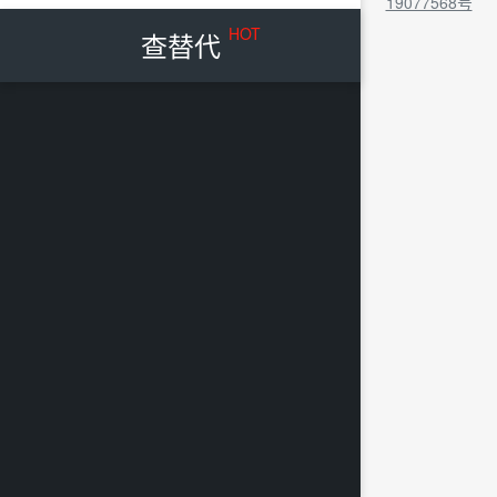
19077568号
HOT
查替代