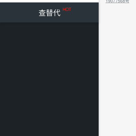
19077568号
HOT
查替代