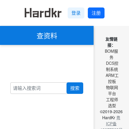
登录
注册
查资料
友情链
接：
BOM服
务
DCS控
制系统
ARM工
控板
物联网
搜索
平台
工程师
选型
©2019-2026
HardKr
粤
ICP备