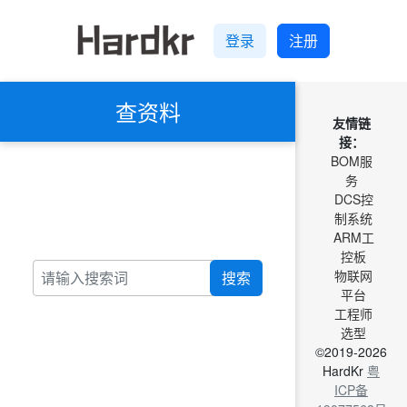
登录
注册
查资料
友情链
接：
BOM服
务
DCS控
制系统
ARM工
控板
物联网
搜索
平台
工程师
选型
©2019-2026
HardKr
粤
ICP备