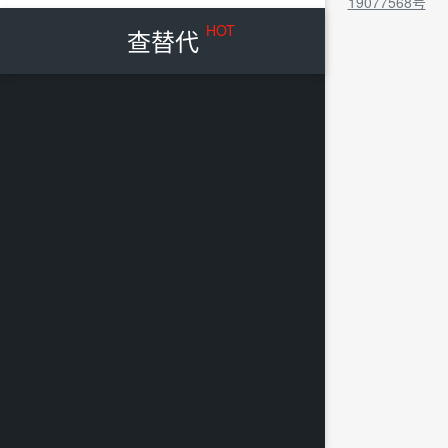
19077568号
HOT
查替代