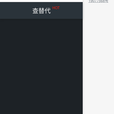
19077568号
HOT
查替代