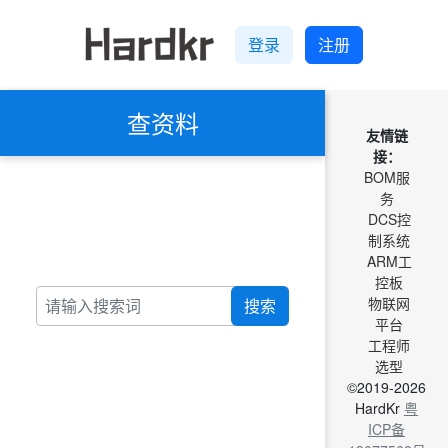
登录
注册
查资料
友情链
接：
BOM服
务
DCS控
制系统
ARM工
控板
物联网
搜索
平台
工程师
选型
©2019-2026
HardKr
粤
ICP备