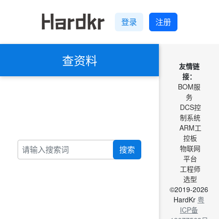
登录
注册
查资料
友情链
接：
BOM服
务
DCS控
制系统
ARM工
控板
物联网
搜索
平台
工程师
选型
©2019-2026
HardKr
粤
ICP备