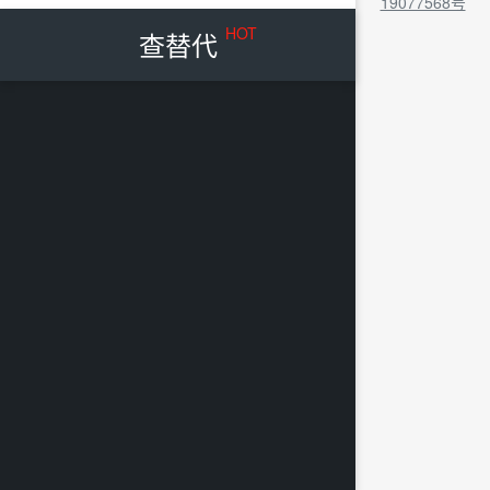
19077568号
HOT
查替代