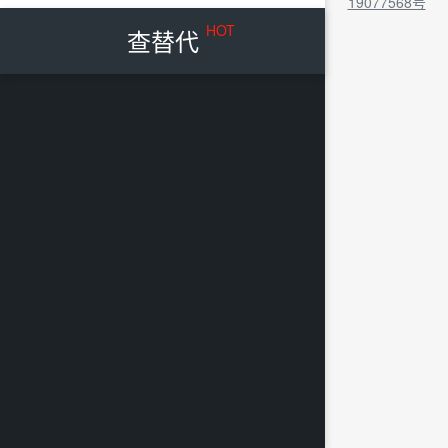
19077568号
HOT
查替代