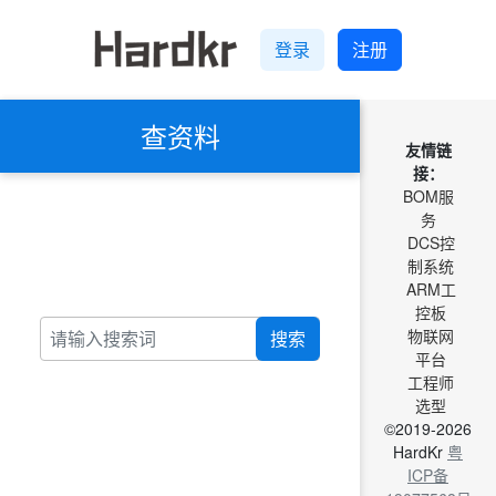
登录
注册
查资料
友情链
接：
BOM服
务
DCS控
制系统
ARM工
控板
物联网
搜索
平台
工程师
选型
©2019-2026
HardKr
粤
ICP备