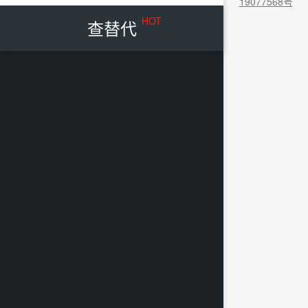
19077568号
HOT
查替代