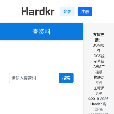
登录
注册
查资料
友情链
接：
BOM服
务
DCS控
制系统
ARM工
控板
物联网
搜索
平台
工程师
选型
©2019-2026
HardKr
粤
ICP备