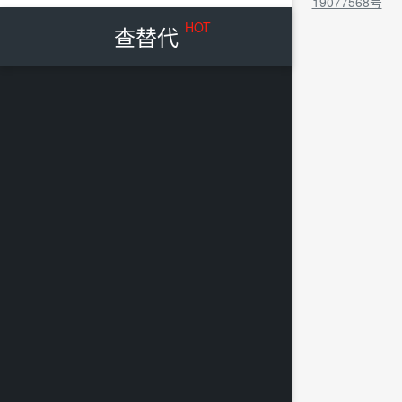
19077568号
HOT
查替代