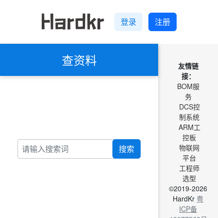
登录
注册
查资料
友情链
接：
BOM服
务
DCS控
制系统
ARM工
控板
物联网
搜索
平台
工程师
选型
©2019-2026
HardKr
粤
ICP备