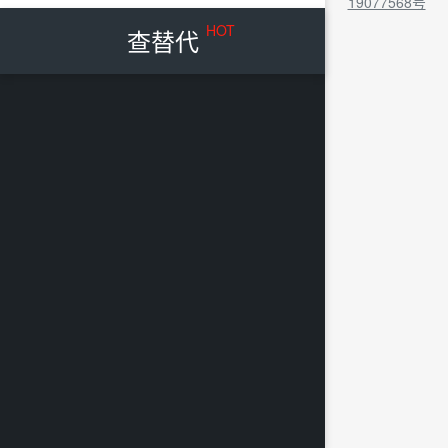
19077568号
HOT
查替代