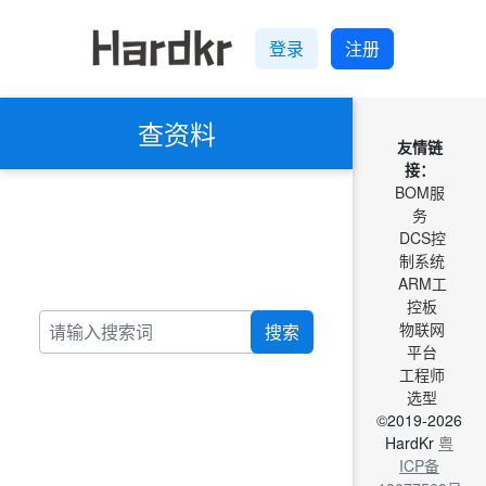
登录
注册
查资料
友情链
接：
BOM服
务
DCS控
制系统
ARM工
控板
物联网
搜索
平台
工程师
选型
©2019-2026
HardKr
粤
ICP备