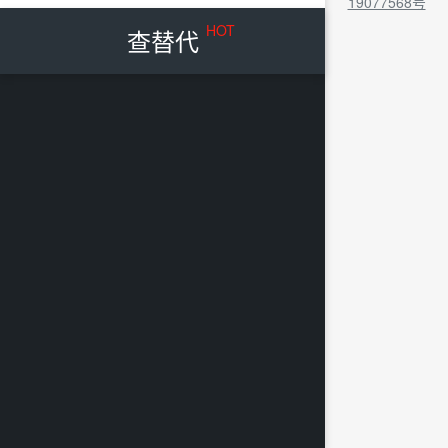
19077568号
HOT
查替代