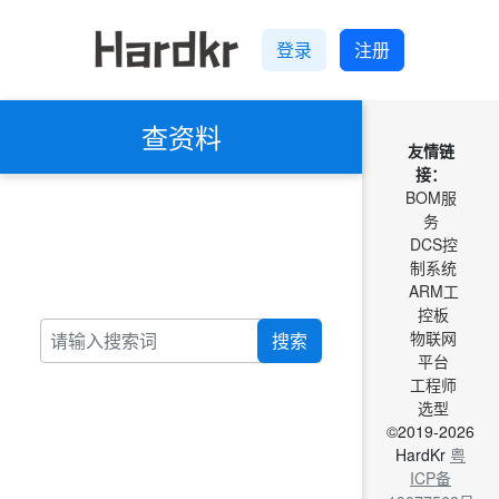
登录
注册
查资料
友情链
接：
BOM服
务
DCS控
制系统
ARM工
控板
物联网
搜索
平台
工程师
选型
©2019-2026
HardKr
粤
ICP备