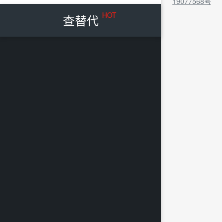
19077568号
HOT
查替代