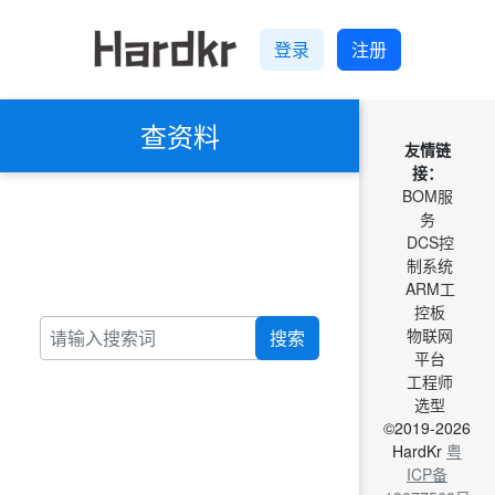
登录
注册
查资料
友情链
接：
BOM服
务
DCS控
制系统
ARM工
控板
物联网
搜索
平台
工程师
选型
©2019-2026
HardKr
粤
ICP备