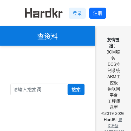
登录
注册
查资料
友情链
接：
BOM服
务
DCS控
制系统
ARM工
控板
物联网
搜索
平台
工程师
选型
©2019-2026
HardKr
粤
ICP备