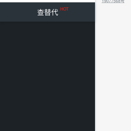
19077568号
HOT
查替代