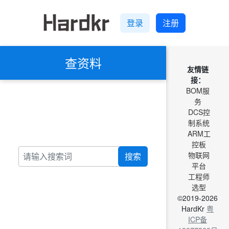
登录
注册
查资料
友情链
接：
BOM服
务
DCS控
制系统
ARM工
控板
物联网
搜索
平台
工程师
选型
©2019-2026
HardKr
粤
ICP备