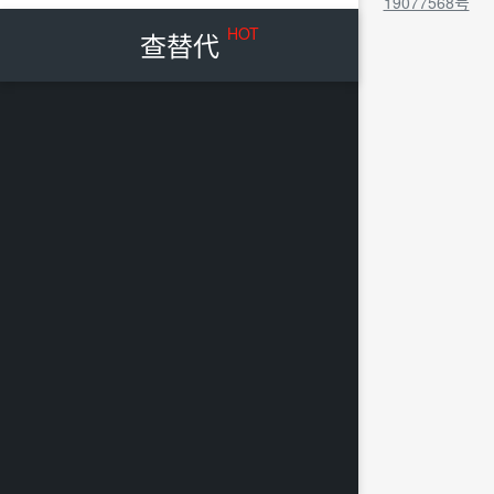
19077568号
HOT
查替代