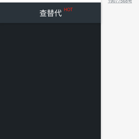
19077568号
HOT
查替代