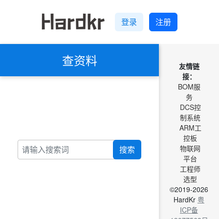
登录
注册
查资料
友情链
接：
BOM服
务
DCS控
制系统
ARM工
控板
物联网
搜索
平台
工程师
选型
©2019-2026
HardKr
粤
ICP备