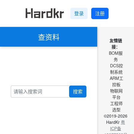
登录
注册
查资料
友情链
接：
BOM服
务
DCS控
制系统
ARM工
控板
物联网
搜索
平台
工程师
选型
©2019-2026
HardKr
粤
ICP备