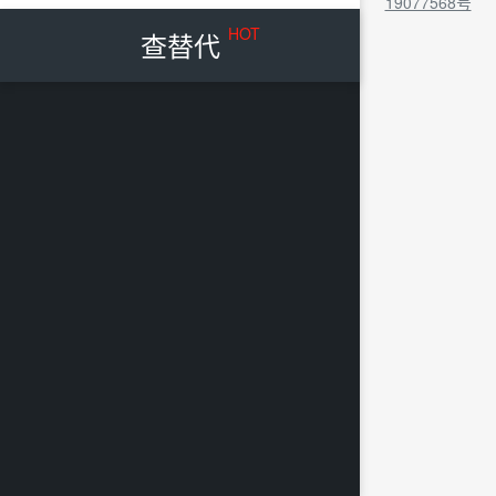
19077568号
HOT
查替代